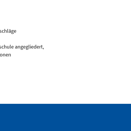
rschläge
chule angegliedert,
ionen