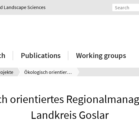
and Landscape Sciences
ch
Publications
Working groups
ojekte
Ökologisch orientiertes Regionalmanagement im Landkreis Goslar
ch orientiertes Regionalmana
Landkreis Goslar