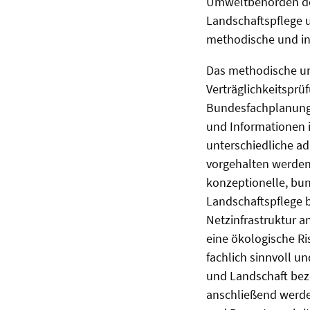
Umweltbehörden des
Landschaftspflege u
methodische und inh
Das methodische un
Verträglichkeitsprü
Bundesfachplanung,
und Informationen i
unterschiedliche ad
vorgehalten werden,
konzeptionelle, bu
Landschaftspflege 
Netzinfrastruktur a
eine ökologische R
fachlich sinnvoll u
und Landschaft bez
anschließend werden