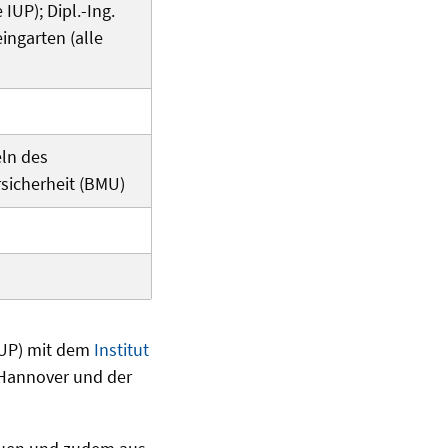
IUP); Dipl.-Ing.
ingarten (alle
eln des
sicherheit (BMU)
IUP) mit dem
Institut
 Hannover und der