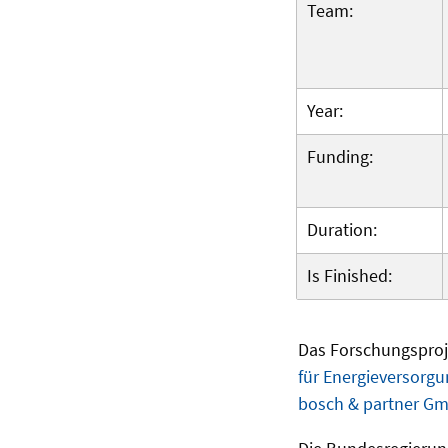
Team:
Year:
Funding:
Duration:
Is Finished:
Das Forschungsproje
für Energieversorg
bosch & partner G