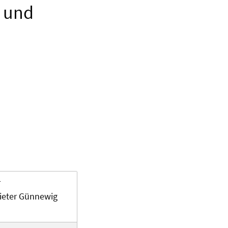
- und
r
Dieter Günnewig