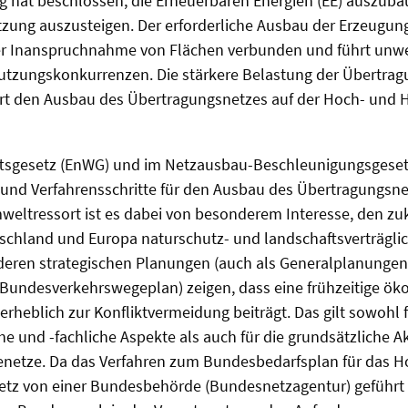
g hat beschlossen, die Erneuerbaren Energien (EE) auszu
zung auszusteigen. Der erforderliche Ausbau der Erzeugung
er Inanspruchnahme von Flächen verbunden und führt unwei
utzungskonkurrenzen. Die stärkere Belastung der Übertrag
dert den Ausbau des Übertragungsnetzes auf der Hoch- und 
ftsgesetz (EnWG) und im Netzausbau-Beschleunigungsgeset
und Verfahrensschritte für den Ausbau des Übertragungsn
weltressort ist es dabei von besonderem Interesse, den zu
schland und Europa naturschutz- und landschaftsverträglic
deren strategischen Planungen (auch als Generalplanungen
Bundesverkehrswegeplan) zeigen, dass eine frühzeitige ök
erheblich zur Konfliktvermeidung beiträgt. Das gilt sowohl 
he und -fachliche Aspekte als auch für die grundsätzliche 
enetze. Da das Verfahren zum Bundesbedarfsplan für das H
z von einer Bundesbehörde (Bundesnetzagentur) geführt w