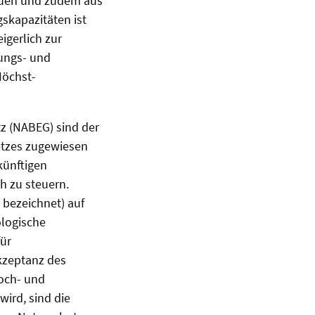
bauen und zudem aus
skapazitäten ist
gerlich zur
ungs- und
Höchst-
z (NABEG) sind der
etzes zugewiesen
künftigen
h zu steuern.
 bezeichnet) auf
ologische
für
Akzeptanz des
och- und
ird, sind die