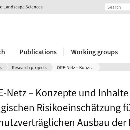
and Landscape Sciences
ch
Publications
Working groups
s
Research projects
ÖRE-Netz – Konzepte und Inhalte der ökologischen Risikoeinschätzung für den naturschutzverträglichen Ausbau der Energie-Netzinfrastruktur auf Generalplan- und Bundesebene (Hoch- und Höchstspannungsebene)
-Netz – Konzepte und Inhalte
gischen Risikoeinschätzung f
hutzverträglichen Ausbau der 