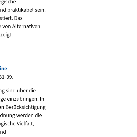
egische
nd praktikabel sein.
tiert. Das
 von Alternativen
zeigt.
ine
31-39.
g sind über die
ge einzubringen. In
n Berücksichtigung
rdnung werden die
ische Vielfalt,
und