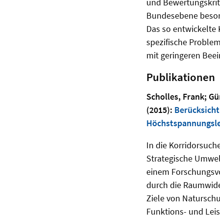
und Bewertungskrite
Bundesebene besonde
Das so entwickelte 
spezifische Problem
mit geringeren Beei
Publikationen
Scholles, Frank; G
(2015):
Berücksicht
Höchstspannungsle
In die Korridorsuch
Strategische Umwel
einem Forschungsv
durch die Raumwide
Ziele von Naturschu
Funktions- und Lei