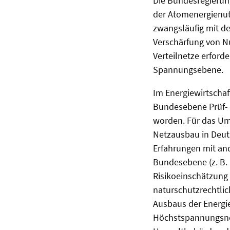
Die Bundesregierun
der Atomenergienut
zwangsläufig mit d
Verschärfung von N
Verteilnetze erfor
Spannungsebene.
Im Energiewirtscha
Bundesebene Prüf- 
worden. Für das Um
Netzausbau in Deut
Erfahrungen mit an
Bundesebene (z. B. 
Risikoeinschätzung 
naturschutzrechtlic
Ausbaus der Energi
Höchstspannungsnet