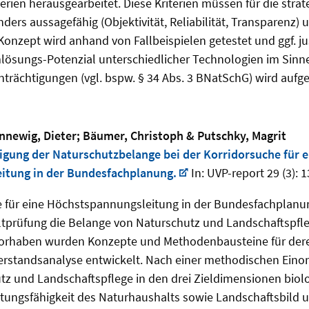
rien herausgearbeitet. Diese Kriterien müssen für die strat
rs aussagefähig (Objektivität, Reliabilität, Transparenz) u
Konzept wird anhand von Fallbeispielen getestet und ggf. jus
lösungs-Potenzial unterschiedlicher Technologien im Sinne
nträchtigungen (vgl. bspw. § 34 Abs. 3 BNatSchG) wird aufge
ünnewig, Dieter; Bäumer, Christoph & Putschky, Magrit
igung der Naturschutzbelange bei der Korridorsuche für e
itung in der Bundesfachplanung.
In: UVP-report 29 (3): 1
e für eine Höchstspannungsleitung in der Bundesfachplanun
tprüfung die Belange von Naturschutz und Landschaftspfle
orhaben wurden Konzepte und Methodenbausteine für dere
rstandsanalyse entwickelt. Nach einer methodischen Eino
tz und Landschaftspflege in den drei Zieldimensionen biolog
stungsfähigkeit des Naturhaushalts sowie Landschaftsbild 