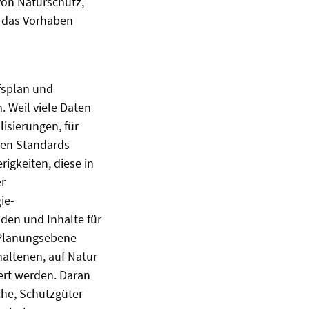
on Naturschutz,
ll das Vorhaben
fsplan und
 Weil viele Daten
isierungen, für
hen Standards
igkeiten, diese in
r
ie-
den und Inhalte für
 Planungsebene
haltenen, auf Natur
ert werden. Daran
che, Schutzgüter