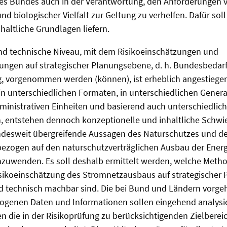
 Bundes auch in der Verantwortung, den Anforderungen v
nd biologischer Vielfalt zur Geltung zu verhelfen. Dafür so
altliche Grundlagen liefern.
d technische Niveau, mit dem Risikoeinschätzungen und
fungen auf strategischer Planungsebene, d. h. Bundesbedar
 vorgenommen werden (können), ist erheblich angestiegen.
n unterschiedlichen Formaten, in unterschiedlichen General
ministrativen Einheiten und basierend auch unterschiedlic
 entstehen dennoch konzeptionelle und inhaltliche Schwier
ndesweit übergreifende Aussagen des Naturschutzes und de
bezogen auf den naturschutzverträglichen Ausbau der Energ
nzuwenden. Es soll deshalb ermittelt werden, welche Metho
isikoeinschätzung des Stromnetzausbaus auf strategischer
nd technisch machbar sind. Die bei Bund und Ländern vorge
ogenen Daten und Informationen sollen eingehend analysi
 die in der Risikoprüfung zu berücksichtigenden Zielberei