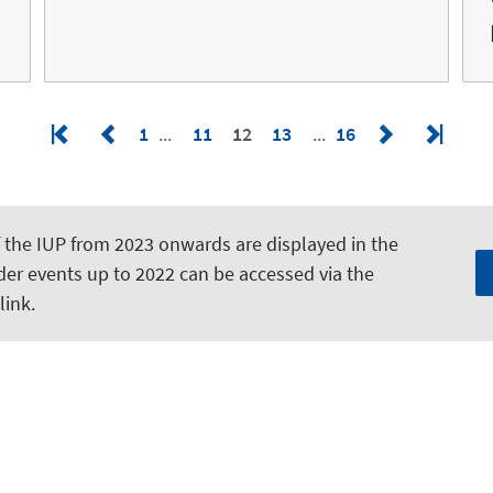
1
11
12
13
16
f the IUP from 2023 onwards are displayed in the
der events up to 2022 can be accessed via the
link.