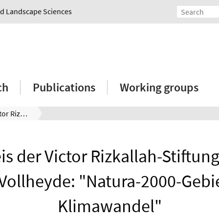
and Landscape Sciences
ch
Publications
Working groups
Förderpreis der Victor Rizkallah-Stiftung für Anna-Lena Vollheyde: "Natura-2000-Gebiete im Klimawandel"
s der Victor Rizkallah-Stiftun
Vollheyde: "Natura-2000-Gebi
Klimawandel"