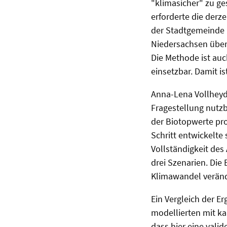
"klimasicher" zu g
erforderte die derz
der Stadtgemeinde 
Niedersachsen übert
Die Methode ist au
einsetzbar. Damit is
Anna-Lena Vollheyd
Fragestellung nutz
der Biotopwerte pro
Schritt entwickelte
Vollständigkeit des
drei Szenarien. Die
Klimawandel veränd
Ein Vergleich der E
modellierten mit ka
dass hier eine vali