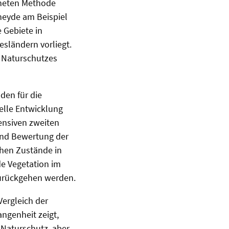
gneten Methode
lheyde am Beispiel
 Gebiete in
esländern vorliegt.
s Naturschutzes
den für die
elle Entwicklung
ensiven zweiten
 und Bewertung der
chen Zustände in
de Vegetation im
zurückgehen werden.
Vergleich der
angenheit zeigt,
 Naturschutz, aber