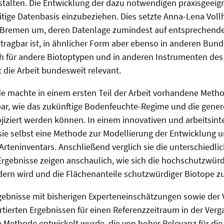
estalten. Die Entwicklung der dazu notwendigen praxisgeei
eitige Datenbasis einzubeziehen. Dies setzte Anna-Lena Vol
Bremen um, deren Datenlage zumindest auf entsprechende
ragbar ist, in ähnlicher Form aber ebenso in anderen Bund
ch für andere Biotoptypen und in anderen Instrumenten de
t die Arbeit bundesweit relevant.
e machte in einem ersten Teil der Arbeit vorhandene Metho
bar, wie das zukünftige Bodenfeuchte-Regime und die gener
jiziert werden können. In einem innovativen und arbeitsint
 sie selbst eine Methode zur Modellierung der Entwicklung
 Arteninventars. Anschließend verglich sie die unterschiedli
 Ergebnisse zeigen anschaulich, wie sich die hochschutzwür
ern wird und die Flächenanteile schutzwürdiger Biotope 
rgebnisse mit bisherigen Experteneinschätzungen sowie der 
rtierten Ergebnissen für einen Referenzzeitraum in der Verg
de Methode entwickelt wurde, die von hoher Relevanz für die