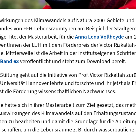
swirkungen des Klimawandels auf Natura-2000-Gebiete und
tandes von FFH-Lebensraumtypen am Beispiel der Stadtge
ige Titel der Masterarbeit, für die
Anna Lena Vollheyde
am 1
ventInnen der LUH mit dem Förderpreis der Victor Rizkallah
 MIttlerweile ist die Arbeit in der institutseigenen Schrifte
 Band 63
veröffentlicht und steht zum Download bereit.
Stiftung geht auf die Initiative von Prof. Victor Rizkallah zu
 Universität Hannover lehrte und forschte und ihr jetzt als 
 ist die Förderung wissenschaftlichen Nachwuchses.
 hatte sich in ihrer Masterarbeit zum Ziel gesetzt, das me
 Auswirkungen des Klimawandels auf den Erhaltungszustan
n zu bearbeiten und damit die Grundlage für die Ableitung
schaffen, um die Lebensräume z. B. durch wasserbaulic