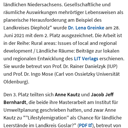
ländlichen Niedersachsens. Gesell­schaftliche und
räumliche Auswirkungen mehrörtiger Lebensweisen als
planerische Heraus­forderung am Beispiel des
Landkreises Diepholz" wurde
Dr. Lena Greinke
am 28.
Juni 2021 mit dem 2. Platz ausgezeichnet. Die Arbeit ist
in der Reihe: Rural areas: Issues of local and regional
development / Ländliche Räume: Beiträge zur lokalen
und regionalen Entwicklung des
LIT Verlags
erschienen.
Sie wurde betreut von Prof. Dr. Rainer Danielzyk (IUP)
und Prof. Dr. Ingo Mose (Carl von Ossietzky Universität
Oldenburg).
Den 3. Platz teilten sich
Anne Kautz
und
Jacob Jeff
Bernhardt
, die beide ihre Masterarbeit am Institut für
Umweltplanung geschrieben hatten, und zwar Anne
Kautz zu "''Lifestylemigra­tion'' als Chance für ländliche
Leerstände im Landkreis Goslar?" (
PDF
), betreut von