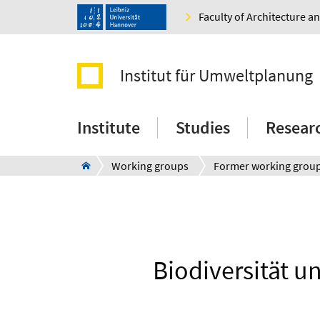
Faculty of Architecture 
Institut für Umweltplanung
Institute
Studies
Resear
Working groups
Former working grou
Biodiversität u