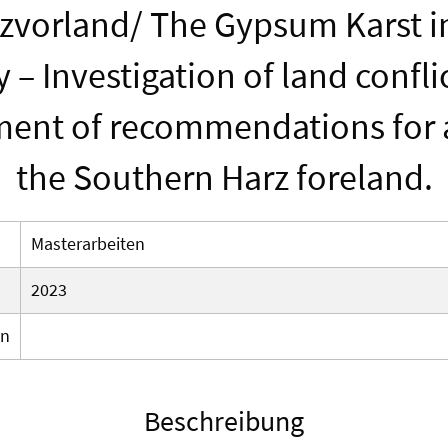
zvorland/ The Gypsum Karst i
 – Investigation of land confli
ent of recommendations for a
the Southern Harz foreland.
Masterarbeiten
2023
en
Beschreibung