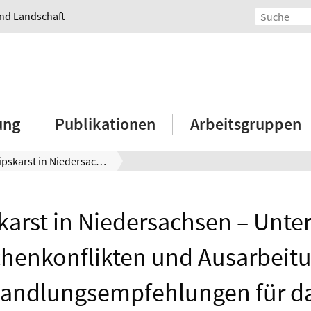
und Landschaft
ung
Publikationen
Arbeitsgruppen
Der Gipskarst in Niedersachsen – Untersuchung zu Flächenkonflikten und Ausarbeitung von Handlungsempfehlungen für das Südharzvorland/ The Gypsum Karst in Lower Saxony – Investigation of land conflicts and development of recommendations for action for the Southern Harz foreland.
karst in Niedersachsen – Unt
chenkonflikten und Ausarbeit
andlungsempfehlungen für d