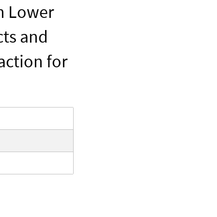
n Lower
cts and
ction for