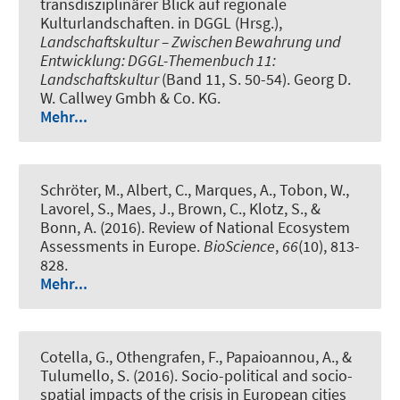
transdisziplinärer Blick auf regionale
Kulturlandschaften
. in DGGL (Hrsg.),
Landschaftskultur – Zwischen Bewahrung und
Entwicklung: DGGL-Themenbuch 11:
Landschaftskultur
(Band 11, S. 50-54). Georg D.
W. Callwey Gmbh & Co. KG.
Mehr...
Schröter, M.
, Albert, C.
, Marques, A., Tobon, W.,
Lavorel, S., Maes, J., Brown, C., Klotz, S., &
Bonn, A. (2016).
Review of National Ecosystem
Assessments in Europe.
BioScience
,
66
(10), 813-
828.
Mehr...
Cotella, G., Othengrafen, F., Papaioannou, A., &
Tulumello, S. (2016).
Socio-political and socio-
spatial impacts of the crisis in European cities