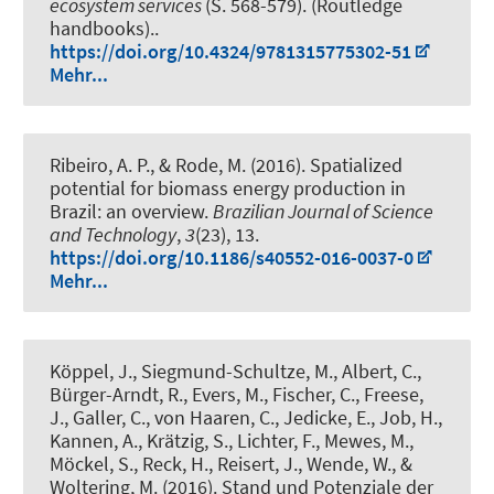
ecosystem services
(S. 568-579). (Routledge
handbooks)..
https://doi.org/10.4324/9781315775302-51
Mehr...
Ribeiro, A. P., & Rode, M. (2016).
Spatialized
potential for biomass energy production in
Brazil: an overview.
Brazilian Journal of Science
and Technology
,
3
(23), 13.
https://doi.org/10.1186/s40552-016-0037-0
Mehr...
Köppel, J., Siegmund-Schultze, M.
, Albert, C.
,
Bürger-Arndt, R., Evers, M., Fischer, C., Freese,
J., Galler, C., von Haaren, C., Jedicke, E., Job, H.,
Kannen, A., Krätzig, S., Lichter, F., Mewes, M.,
Möckel, S., Reck, H., Reisert, J., Wende, W., &
Woltering, M. (2016).
Stand und Potenziale der