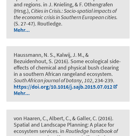
and regions.
in J. Knieling, & F. Othengrafen
(Hrsg.),
Cities in Crisis.: Socio-spatial impacts of
the economic crisis in Southern European cities.
(S. 27-47). Routledge.
Mehr...
Haussmann, N. S.
, Kalwij, J. M.
, &
Bezuidenhout, S. (2016).
Some ecological side-
effects of chemical and physical bush clearing
in a southern African rangeland ecosystem
.
South African journal of botany
,
102
, 234-239.
https://doi.org/10.1016/j.sajb.2015.07.012
Mehr...
von Haaren, C.
, Albert, C.
, & Galler, C. (2016).
Spatial and Landscape Planning: A place for
ecosystem services
. in
Routledge handbook of