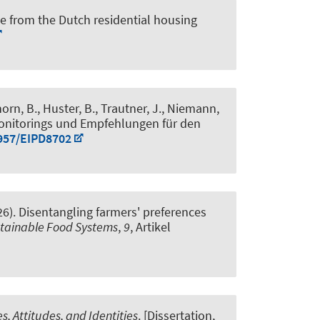
ce from the Dutch residential housing
lhorn, B., Huster, B., Trautner, J., Niemann,
 Monitorings und Empfehlungen für den
5957/EIPD8702
26).
Disentangling farmers' preferences
ustainable Food Systems
,
9
, Artikel
, Attitudes, and Identities
. [Dissertation,