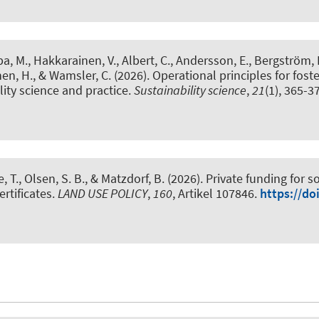
ba, M., Hakkarainen, V.
, Albert, C.
, Andersson, E., Bergström, R.
en, H., & Wamsler, C. (2026).
Operational principles for fost
lity science and practice
.
Sustainability science
,
21
(1), 365-3
 T., Olsen, S. B., & Matzdorf, B. (2026).
Private funding for so
rtificates
.
LAND USE POLICY
,
160
, Artikel 107846.
https://do