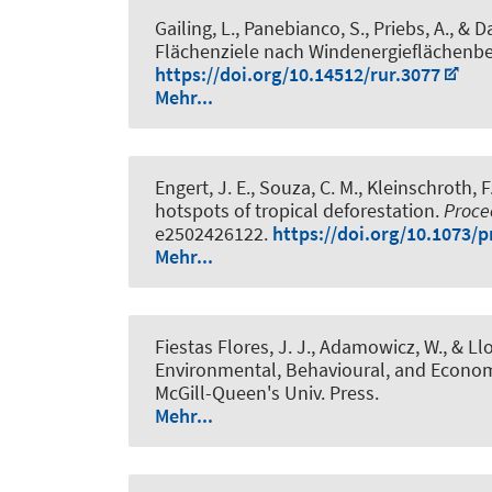
Gailing, L., Panebianco, S., Priebs, A.
, & D
Flächenziele nach Windenergieflächenbe
https://doi.org/10.14512/rur.3077
Mehr...
Engert, J. E., Souza, C. M.
, Kleinschroth, F
hotspots of tropical deforestation
.
Proce
e2502426122.
https://doi.org/10.1073/
Mehr...
Fiestas Flores, J. J.
, Adamowicz, W., & Llo
Environmental, Behavioural, and Econom
McGill-Queen's Univ. Press.
Mehr...