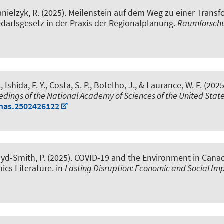
anielzyk, R.
(2025).
Meilenstein auf dem Weg zu einer Trans
darfsgesetz in der Praxis der Regionalplanung
.
Raumforsch
.
, Ishida, F. Y., Costa, S. P., Botelho, J., & Laurance, W. F. (202
edings of the National Academy of Sciences of the United Stat
pnas.2502426122
yd-Smith, P. (2025).
COVID-19 and the Environment in Canada
ics Literature
. in
Lasting Disruption: Economic and Social I