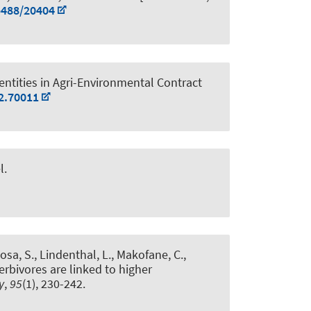
5488/20404
entities in Agri-Environmental Contract
2.70011
l
.
hosa, S., Lindenthal, L., Makofane, C.,
erbivores are linked to higher
y
,
95
(1), 230-242.