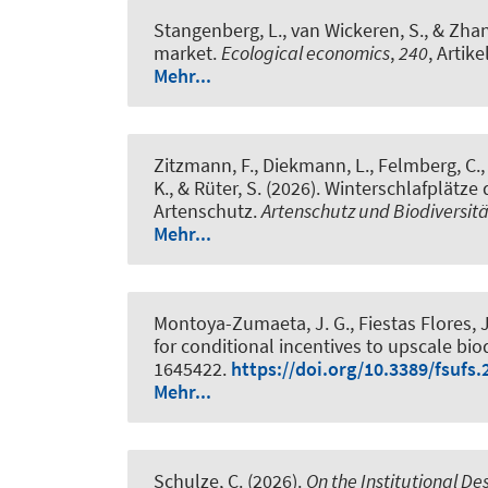
Stangenberg, L.
, van Wickeren, S., & Zhan
market
.
Ecological economics
,
240
, Artik
Mehr...
Zitzmann, F., Diekmann, L., Felmberg, C., He
K., & Rüter, S. (2026).
Winterschlafplätze 
Artenschutz
.
Artenschutz und Biodiversitä
Mehr...
Montoya-Zumaeta, J. G.
, Fiestas Flores, J
for conditional incentives to upscale bio
1645422.
https://doi.org/10.3389/fsufs
Mehr...
Schulze, C. (2026).
On the Institutional De