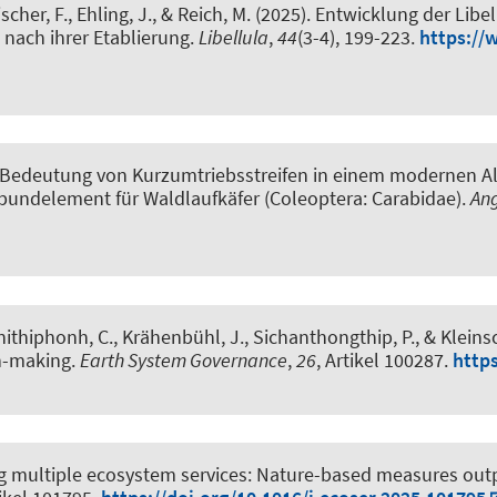
cher, F., Ehling, J.
, & Reich, M.
(2025).
Entwicklung der Libel
 nach ihrer Etablierung
.
Libellula
,
44
(3-4), 199-223.
https://
Bedeutung von Kurzumtriebsstreifen in einem modernen Al
undelement für Waldlaufkäfer (Coleoptera: Carabidae)
.
An
unithiphonh, C., Krähenbühl, J., Sichanthongthip, P.
, & Kleins
on-making
.
Earth System Governance
,
26
, Artikel 100287.
https
 multiple ecosystem services: Nature-based measures outpe