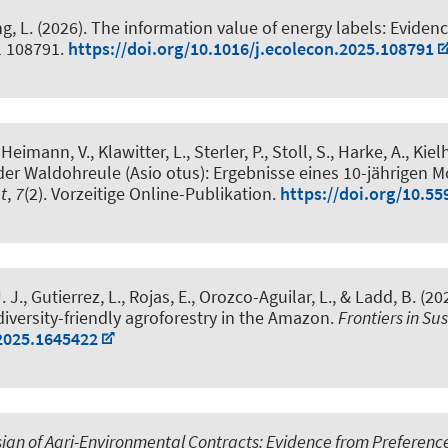
g, L. (2026).
The information value of energy labels: Eviden
el 108791.
https://doi.org/10.1016/j.ecolecon.2025.108791
imann, V., Klawitter, L., Sterler, P., Stoll, S., Harke, A., Kie
der Waldohreule (Asio otus): Ergebnisse eines 10-jährigen
t
,
7
(2). Vorzeitige Online-Publikation.
https://doi.org/10.5
. J.
, Gutierrez, L., Rojas, E., Orozco-Aguilar, L., & Ladd, B. (20
diversity-friendly agroforestry in the Amazon
.
Frontiers in S
.2025.1645422
sign of Agri-Environmental Contracts: Evidence from Preferences