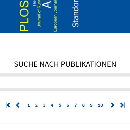
SUCHE NACH PUBLIKATIONEN
1
2
3
4
5
6
7
8
9
10