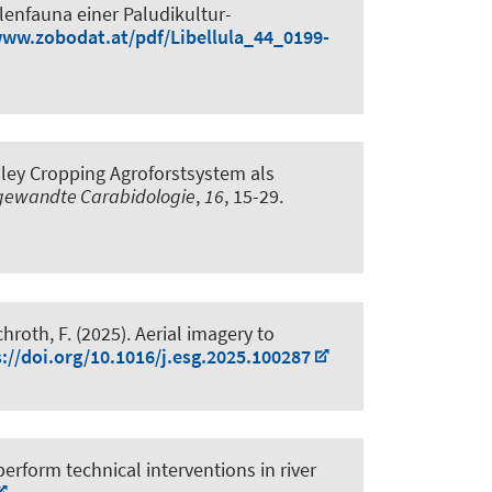
lenfauna einer Paludikultur-
www.zobodat.at/pdf/Libellula_44_0199-
ley Cropping Agroforstsystem als
gewandte Carabidologie
,
16
, 15-29.
chroth, F.
(2025).
Aerial imagery to
://doi.org/10.1016/j.esg.2025.100287
rform technical interventions in river