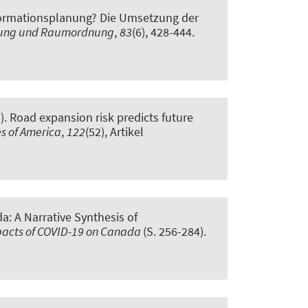
formationsplanung? Die Umsetzung der
ung und Raumordnung
,
83
(6), 428-444.
5).
Road expansion risk predicts future
es of America
,
122
(52), Artikel
: A Narrative Synthesis of
mpacts of COVID-19 on Canada
(S. 256-284).