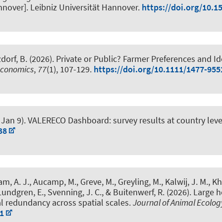
nnover]. Leibniz Universität Hannover.
https://doi.org/10.1
zdorf, B. (2026).
Private or Public? Farmer Preferences and Id
 economics
,
77
(1), 107-129.
https://doi.org/10.1111/1477-955
 Jan 9).
VALERECO Dashboard: survey results at country leve
38
ham, A. J., Aucamp, M., Greve, M., Greyling, M.
, Kalwij, J. M.
, K
Lundgren, E., Svenning, J. C., & Buitenwerf, R. (2026).
Large h
l redundancy across spatial scales
.
Journal of Animal Ecolog
1