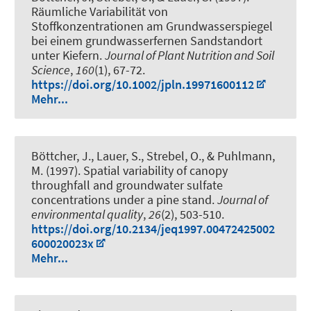
Räumliche Variabilität von
Stoffkonzentrationen am Grundwasserspiegel
bei einem grundwasserfernen Sandstandort
unter Kiefern
.
Journal of Plant Nutrition and Soil
Science
,
160
(1), 67-72.
https://doi.org/10.1002/jpln.19971600112
Mehr...
Böttcher, J., Lauer, S., Strebel, O., & Puhlmann,
M. (1997).
Spatial variability of canopy
throughfall and groundwater sulfate
concentrations under a pine stand
.
Journal of
environmental quality
,
26
(2), 503-510.
https://doi.org/10.2134/jeq1997.00472425002
600020023x
Mehr...