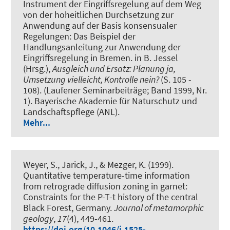
Instrument der Eingriffsregelung auf dem Weg
von der hoheitlichen Durchsetzung zur
Anwendung auf der Basis konsensualer
Regelungen: Das Beispiel der
Handlungsanleitung zur Anwendung der
Eingriffsregelung in Bremen
. in B. Jessel
(Hrsg.),
Ausgleich und Ersatz: Planung ja,
Umsetzung vielleicht, Kontrolle nein?
(S. 105 -
108). (Laufener Seminarbeiträge; Band 1999, Nr.
1). Bayerische Akademie für Naturschutz und
Landschaftspflege (ANL).
Mehr...
Weyer, S.
, Jarick, J., & Mezger, K. (1999).
Quantitative temperature-time information
from retrograde diffusion zoning in garnet:
Constraints for the P-T-t history of the central
Black Forest, Germany
.
Journal of metamorphic
geology
,
17
(4), 449-461.
https://doi.org/10.1046/j.1525-