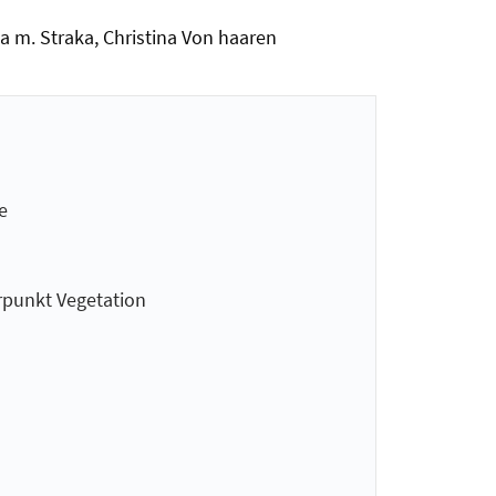
ja m. Straka, Christina Von haaren
e
rpunkt Vegetation