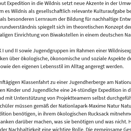
ut Expedition in die Wildnis setzt neue Akzente in der Umw
m es Wildnis als gesellschaftlich relevante Kulturaufgabe be
 als besonderen Lernraum der Bildung für nachhaltige Ent
Grundverständnis spiegelt sich im theoretischen Konzept de
maligen Einrichtung von Biwakstellen in einem deutschen Na
K I und II sowie Jugendgruppen im Rahmen einer Wildnisex
ken über ökologische, ökonomische und soziale Aspekte de
owie den eigenen Lebensstil im Alltag angeregt werden.
nftägigen Klassenfahrt zu einer Jugendherberge am Nationa
 Kinder und Jugendliche eine 24-stündige Expedition in di
nd mit Unterstützung von Projektteamern selbst durchgeführ
chüler müssen gemäß der Nationlapark-Maxime Natur Natur 
pedition benötigen, in ihrem ökologischen Rucksack mitneh
nken darüber machen, was sie benötigen und was nicht. Hi
der Nachhaltigkeit eine wichtige Rolle. Die gemeinsame Ge