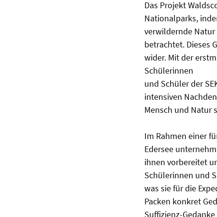
Das Projekt Waldsco
Nationalparks, inde
verwildernde Natur
betrachtet. Dieses 
wider. Mit der erst
Schülerinnen
und Schüler der SE
intensiven Nachden
Mensch und Natur s
Im Rahmen einer fü
Edersee unternehmen
ihnen vorbereitet u
Schülerinnen und S
was sie für die Ex
Packen konkret Geda
Suffizienz-Gedanke 