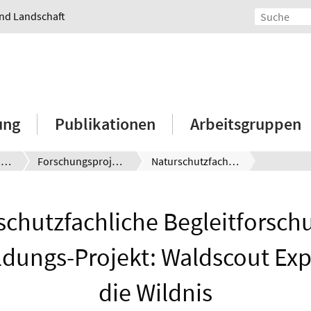
und Landschaft
ung
Publikationen
Arbeitsgruppen
Christina von Haaren
Forschungsprojekte
Naturschutzfachliche Begleitforschung im Wildnisbildungs-Projekt: Waldscout Expedition in die Wildnis
schutzfachliche Begleitforsch
ldungs-Projekt: Waldscout Exp
die Wildnis