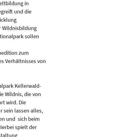
eltbildung in
greift und die
wicklung
r Wildnisbildung
tionalpark sollen
pedition zum
s Verhältnisses von
lpark Kellerwald-
e Wildnis, die von
t wird. Die
sein lassen alles,
men und sich beim
erbei spielt der
staltung