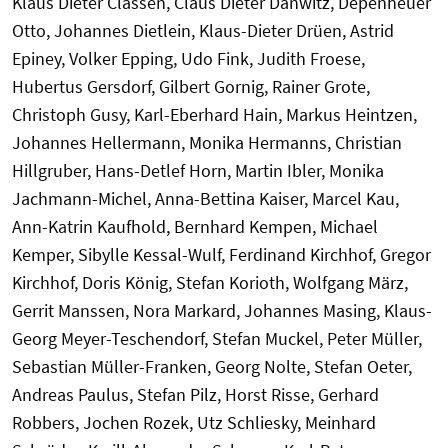
Klaus Dieter Classen, Claus Dieter Danwitz, Depenheuer
Otto, Johannes Dietlein, Klaus-Dieter Drüen, Astrid
Epiney, Volker Epping, Udo Fink, Judith Froese,
Hubertus Gersdorf, Gilbert Gornig, Rainer Grote,
Christoph Gusy, Karl-Eberhard Hain, Markus Heintzen,
Johannes Hellermann, Monika Hermanns, Christian
Hillgruber, Hans-Detlef Horn, Martin Ibler, Monika
Jachmann-Michel, Anna-Bettina Kaiser, Marcel Kau,
Ann-Katrin Kaufhold, Bernhard Kempen, Michael
Kemper, Sibylle Kessal-Wulf, Ferdinand Kirchhof, Gregor
Kirchhof, Doris König, Stefan Korioth, Wolfgang März,
Gerrit Manssen, Nora Markard, Johannes Masing, Klaus-
Georg Meyer-Teschendorf, Stefan Muckel, Peter Müller,
Sebastian Müller-Franken, Georg Nolte, Stefan Oeter,
Andreas Paulus, Stefan Pilz, Horst Risse, Gerhard
Robbers, Jochen Rozek, Utz Schliesky, Meinhard