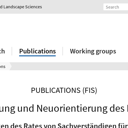
and Landscape Sciences
ch
Publications
Working groups
ons
PUBLICATIONS (FIS)
kung und Neuorientierung des
en des Rates von Sachverständigen fü