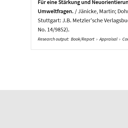
Für eine Stärkung und Neuorientieru
Umweltfragen.
/ Jänicke, Martin; Do
Stuttgart: J.B. Metzler'sche Verlags
No. 14/9852).
Research output
:
Book/Report
›
Appraisal
›
Co