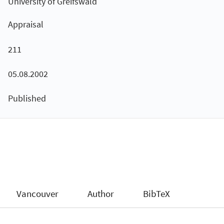
University of Greifswald
Appraisal
211
05.08.2002
Published
Vancouver
Author
BibTeX