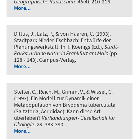
Geographische Rundschau
,
45
(4), 210-216.
More...
Dittus, J., Latz, P., & von Haaren, C. (1993).
Stadtpark Nieder-Eschbach: Entwürfe der
Planungswerkstatt
. In T. Koenigs (Ed.),
Stadt-
Parks: urbane Natur in Frankfurt am Main
(pp.
128 - 143). Campus-Verlag.
More...
Stelter, C.
, Reich, M.
, Grimm, V., & Wissel, C.
(1993).
Ein Modell zur Dynamik einer
Metapopulation von Bryodema tuberculata
(Saltatoria, Acrididae): Kann diese Art
uberleben?
Verhandlungen - Gesellschaft fur
Okologie
,
23
, 383-390.
More...