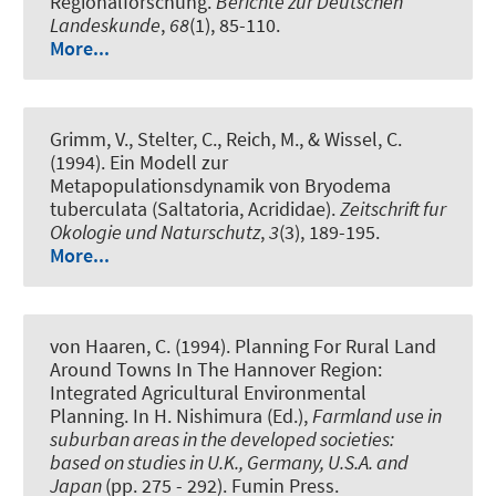
Regionalforschung
.
Berichte zur Deutschen
Landeskunde
,
68
(1), 85-110.
More...
Grimm, V., Stelter, C.
, Reich, M.
, & Wissel, C.
(1994).
Ein Modell zur
Metapopulationsdynamik von Bryodema
tuberculata (Saltatoria, Acrididae)
.
Zeitschrift fur
Okologie und Naturschutz
,
3
(3), 189-195.
More...
von Haaren, C. (1994).
Planning For Rural Land
Around Towns In The Hannover Region:
Integrated Agricultural Environmental
Planning
. In H. Nishimura (Ed.),
Farmland use in
suburban areas in the developed societies:
based on studies in U.K., Germany, U.S.A. and
Japan
(pp. 275 - 292). Fumin Press.