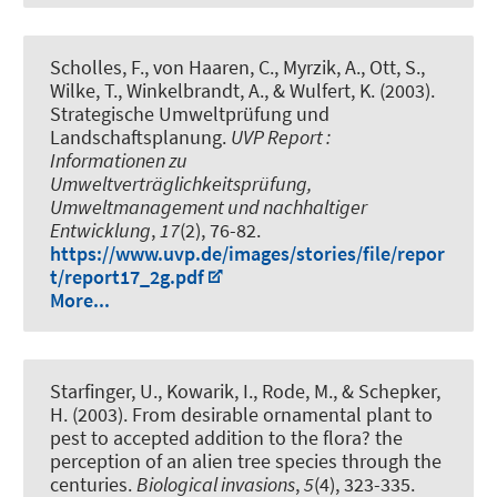
Scholles, F.
, von Haaren, C., Myrzik, A., Ott, S.,
Wilke, T., Winkelbrandt, A., & Wulfert, K. (2003).
Strategische Umweltprüfung und
Landschaftsplanung
.
UVP Report :
Informationen zu
Umweltverträglichkeitsprüfung,
Umweltmanagement und nachhaltiger
Entwicklung
,
17
(2), 76-82.
https://www.uvp.de/images/stories/file/repor
t/report17_2g.pdf
More...
Starfinger, U., Kowarik, I., Rode, M., & Schepker,
H. (2003).
From desirable ornamental plant to
pest to accepted addition to the flora? the
perception of an alien tree species through the
centuries
.
Biological invasions
,
5
(4), 323-335.