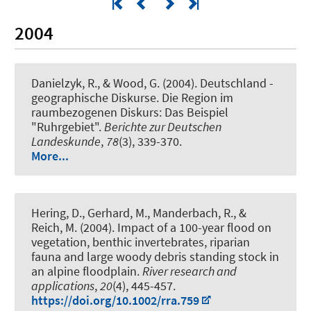
2004
Danielzyk, R.
, & Wood, G. (2004).
Deutschland -
geographische Diskurse. Die Region im
raumbezogenen Diskurs: Das Beispiel
"Ruhrgebiet"
.
Berichte zur Deutschen
Landeskunde
,
78
(3), 339-370.
More...
Hering, D., Gerhard, M., Manderbach, R.
, &
Reich, M.
(2004).
Impact of a 100-year flood on
vegetation, benthic invertebrates, riparian
fauna and large woody debris standing stock in
an alpine floodplain
.
River research and
applications
,
20
(4), 445-457.
https://doi.org/10.1002/rra.759