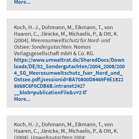
More...
Koch, H.-J., Dohmann, M., Eikmann, T., von
Haaren, C., Jänicke, M., Michaelis, P., & Ott, K.
(2004).
Meeresumweltschutz für Nord- und
Ostsee: Sondergutachten
. Nomos
Verlagsgesellschaft mbH & Co. KG.
https://www.umweltrat.de/SharedDocs/Down
loads/DE/02_Sondergutachten/2004_2008/200
4_SG_Meeresumweltschutz_fuer_Nord_und_
Ostsee.pdf;jsessionid=BA70800D8469F9E1822
8068C6F0CDB6B.intranet242?
__blob=publicationFile&v=2
More...
Koch, H.-J., Dohmann, M., Eikmann, T., von
Haaren, C., Jänicke, M., Michaelis, P., & Ott, K.
(2004).
Umweltgutachten 2004: