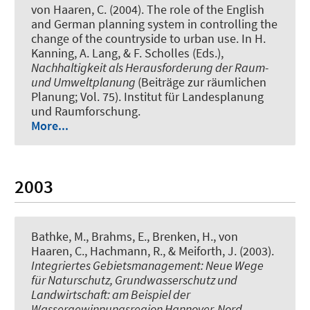
von Haaren, C. (2004).
The role of the English
and German planning system in controlling the
change of the countryside to urban use
. In H.
Kanning, A. Lang, & F. Scholles (Eds.),
Nachhaltigkeit als Herausforderung der Raum-
und Umweltplanung
(Beiträge zur räumlichen
Planung; Vol. 75). Institut für Landesplanung
und Raumforschung.
More...
2003
Bathke, M., Brahms, E., Brenken, H., von
Haaren, C., Hachmann, R., & Meiforth, J. (2003).
Integriertes Gebietsmanagement: Neue Wege
für Naturschutz, Grundwasserschutz und
Landwirtschaft: am Beispiel der
Wassergewinnungsregion Hannover-Nord
.