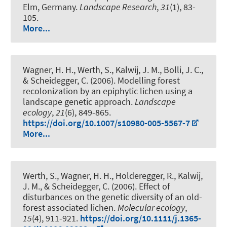
Elm, Germany
.
Landscape Research
,
31
(1), 83-
105.
More...
Wagner, H. H., Werth, S.
, Kalwij, J. M.
, Bolli, J. C.,
& Scheidegger, C. (2006).
Modelling forest
recolonization by an epiphytic lichen using a
landscape genetic approach
.
Landscape
ecology
,
21
(6), 849-865.
https://doi.org/10.1007/s10980-005-5567-7
More...
Werth, S., Wagner, H. H., Holderegger, R.
, Kalwij,
J. M.
, & Scheidegger, C. (2006).
Effect of
disturbances on the genetic diversity of an old-
forest associated lichen
.
Molecular ecology
,
15
(4), 911-921.
https://doi.org/10.1111/j.1365-