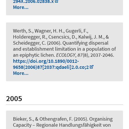
294X.2006.02838.x
More...
Werth, S., Wagner, H. H., Gugerli, F.,
Holderegger, R., Csencsics, D.
, Kalwij, J. M.
, &
Scheidegger, C. (2006).
Quantifying dispersal
and establishment limitation in a population of
an epiphytic lichen
.
ECOLOGY
,
87
(8), 2037-2046.
https://doi.org/10.1890/0012-
9658(2006)87[2037:qdaeli]2.0.co;2
More...
2005
Bieker, S., & Othengrafen, F. (2005).
Organising
Capacity – Regionale Handlungsfähigkeit von