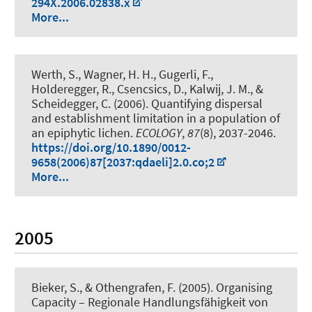
294X.2006.02838.x
More...
Werth, S., Wagner, H. H., Gugerli, F.,
Holderegger, R., Csencsics, D.
, Kalwij, J. M.
, &
Scheidegger, C. (2006).
Quantifying dispersal
and establishment limitation in a population of
an epiphytic lichen
.
ECOLOGY
,
87
(8), 2037-2046.
https://doi.org/10.1890/0012-
9658(2006)87[2037:qdaeli]2.0.co;2
More...
2005
Bieker, S., & Othengrafen, F. (2005).
Organising
Capacity – Regionale Handlungsfähigkeit von