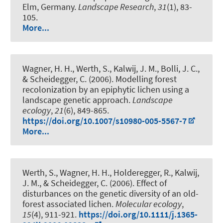
Elm, Germany
.
Landscape Research
,
31
(1), 83-
105.
More...
Wagner, H. H., Werth, S.
, Kalwij, J. M.
, Bolli, J. C.,
& Scheidegger, C. (2006).
Modelling forest
recolonization by an epiphytic lichen using a
landscape genetic approach
.
Landscape
ecology
,
21
(6), 849-865.
https://doi.org/10.1007/s10980-005-5567-7
More...
Werth, S., Wagner, H. H., Holderegger, R.
, Kalwij,
J. M.
, & Scheidegger, C. (2006).
Effect of
disturbances on the genetic diversity of an old-
forest associated lichen
.
Molecular ecology
,
15
(4), 911-921.
https://doi.org/10.1111/j.1365-