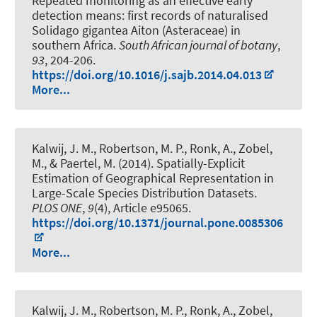
Repeated monitoring as an effective early
detection means: first records of naturalised
Solidago gigantea Aiton (Asteraceae) in
southern Africa
.
South African journal of botany
,
93
, 204-206.
https://doi.org/10.1016/j.sajb.2014.04.013
More...
Kalwij, J. M.
, Robertson, M. P., Ronk, A., Zobel,
M., & Paertel, M. (2014).
Spatially-Explicit
Estimation of Geographical Representation in
Large-Scale Species Distribution Datasets
.
PLOS ONE
,
9
(4), Article e95065.
https://doi.org/10.1371/journal.pone.0085306
More...
Kalwij, J. M.
, Robertson, M. P., Ronk, A., Zobel,