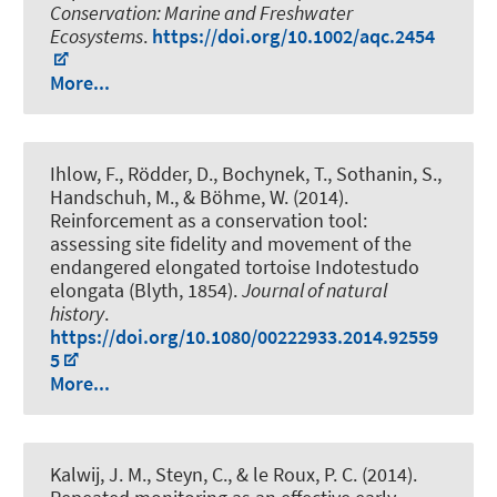
Conservation: Marine and Freshwater
Ecosystems
.
https://doi.org/10.1002/aqc.2454
More...
Ihlow, F.
, Rödder, D., Bochynek, T., Sothanin, S.,
Handschuh, M., & Böhme, W. (2014).
Reinforcement as a conservation tool:
assessing site fidelity and movement of the
endangered elongated tortoise Indotestudo
elongata (Blyth, 1854)
.
Journal of natural
history
.
https://doi.org/10.1080/00222933.2014.92559
5
More...
Kalwij, J. M.
, Steyn, C., & le Roux, P. C. (2014).