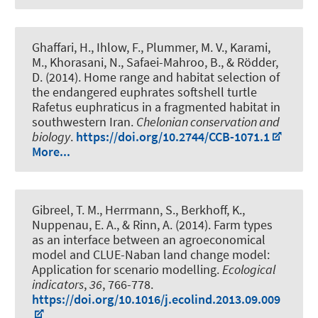
Ghaffari, H.
, Ihlow, F.
, Plummer, M. V., Karami,
M., Khorasani, N., Safaei-Mahroo, B., & Rödder,
D. (2014).
Home range and habitat selection of
the endangered euphrates softshell turtle
Rafetus euphraticus in a fragmented habitat in
southwestern Iran
.
Chelonian conservation and
biology
.
https://doi.org/10.2744/CCB-1071.1
More...
Gibreel, T. M., Herrmann, S., Berkhoff, K.,
Nuppenau, E. A., & Rinn, A. (2014).
Farm types
as an interface between an agroeconomical
model and CLUE-Naban land change model:
Application for scenario modelling
.
Ecological
indicators
,
36
, 766-778.
https://doi.org/10.1016/j.ecolind.2013.09.009