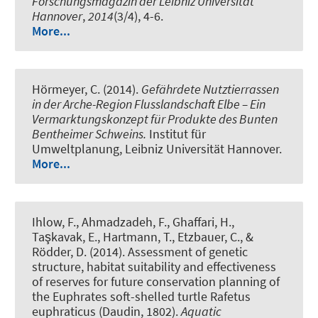
Forschungsmagazin der Leibniz Universität
Hannover
,
2014
(3/4), 4-6.
More...
Hörmeyer, C. (2014).
Gefährdete Nutztierrassen
in der Arche-Region Flusslandschaft Elbe – Ein
Vermarktungskonzept für Produkte des Bunten
Bentheimer Schweins.
Institut für
Umweltplanung, Leibniz Universität Hannover.
More...
Ihlow, F.
, Ahmadzadeh, F., Ghaffari, H.,
Taşkavak, E., Hartmann, T., Etzbauer, C., &
Rödder, D. (2014).
Assessment of genetic
structure, habitat suitability and effectiveness
of reserves for future conservation planning of
the Euphrates soft-shelled turtle Rafetus
euphraticus (Daudin, 1802)
.
Aquatic