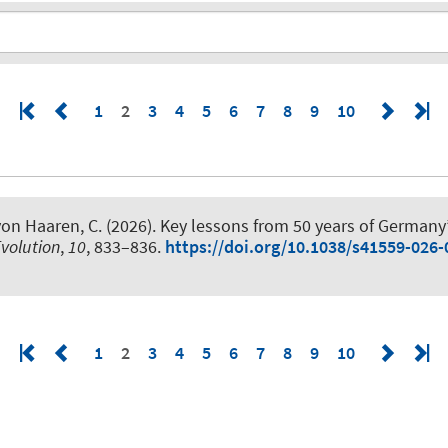
1
2
3
4
5
6
7
8
9
10
von Haaren, C. (2026).
Key lessons from 50 years of Germany’
volution
,
10
, 833–836.
https://doi.org/10.1038/s41559-026-
1
2
3
4
5
6
7
8
9
10